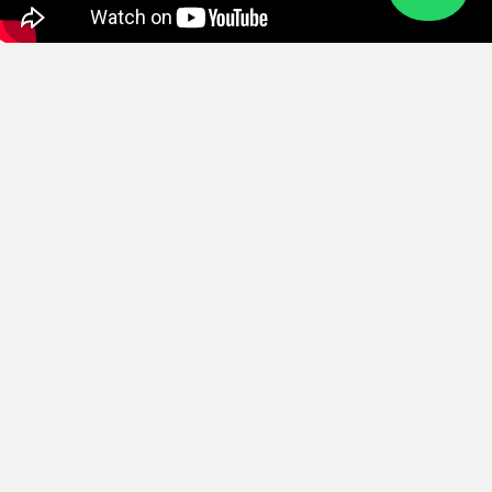
Preguntas que todos se
hacen sobre Vital Solution
¿Qué es Vital Solution y para qué sirve?
¿En cuánto tiempo se notan los resultados?
¿Tiene efectos secundarios?
¿Puedo usar Vital Solution si paso muchas horas
frente a pantallas?
¿Vital Solution es apto para personas mayores?
¿Dónde puedo comprar Vital Solution?