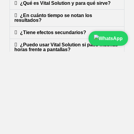
¿Qué es Vital Solution y para qué sirve?
¿En cuánto tiempo se notan los
resultados?
¿Tiene efectos secundarios?
¿Puedo usar Vital Solution si paso muchas
horas frente a pantallas?
¿Vital Solution es apto para personas
mayores?
¿Dónde puedo comprar Vital Solution?
¿Cuáles son los ingredientes principales?
¿Es un medicamento?
¿Cuántas veces al día se puede usar?
¿Se puede usar con lentes de contacto?