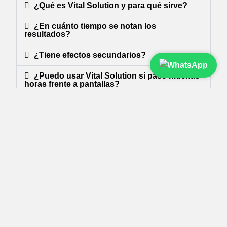
¿Qué es Vital Solution y para qué sirve?
¿En cuánto tiempo se notan los
resultados?
¿Tiene efectos secundarios?
¿Puedo usar Vital Solution si paso muchas
horas frente a pantallas?
¿Vital Solution es apto para personas
mayores?
¿Dónde puedo comprar Vital Solution?
¿Cuáles son los ingredientes principales?
¿Es un medicamento?
¿Cuántas veces al día se puede usar?
¿Se puede usar con lentes de contacto?