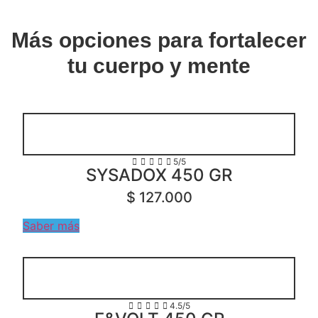
Más opciones para fortalecer
tu cuerpo y mente





5/5
SYSADOX 450 GR
$ 127.000
Saber más





4.5/5