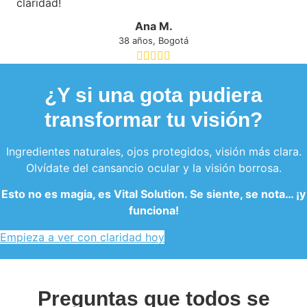
claridad!
Ana M.
38 años, Bogotá
¿Y si una gota pudiera
transformar tu visión?
Ingredientes naturales, ojos protegidos, visión más clara.
Olvídate del cansancio ocular y la visión borrosa.
Esto no es magia, es Vital Solution. Se siente, se nota… ¡y
funciona!
Empieza a ver con claridad hoy
Preguntas que todos se