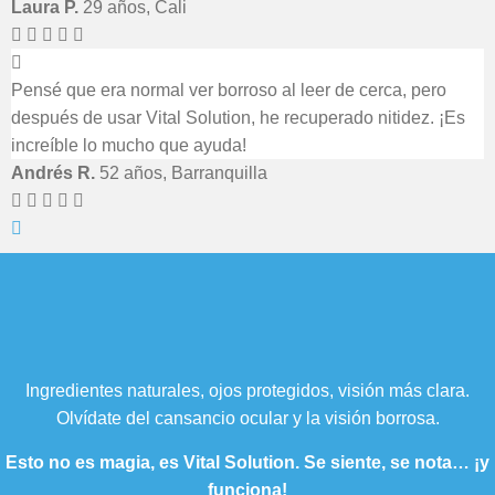
Laura P.
29 años, Cali
Pensé que era normal ver borroso al leer de cerca, pero
después de usar Vital Solution, he recuperado nitidez. ¡Es
increíble lo mucho que ayuda!
Andrés R.
52 años, Barranquilla
Ingredientes naturales, ojos protegidos, visión más clara.
Olvídate del cansancio ocular y la visión borrosa.
Esto no es magia, es Vital Solution. Se siente, se nota… ¡y
funciona!