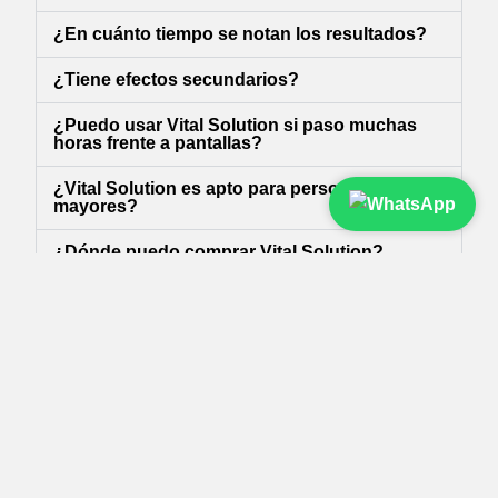
¿En cuánto tiempo se notan los resultados?
¿Tiene efectos secundarios?
¿Puedo usar Vital Solution si paso muchas
horas frente a pantallas?
¿Vital Solution es apto para personas
mayores?
¿Dónde puedo comprar Vital Solution?
¿Cuáles son los ingredientes principales?
¿Es un medicamento?
¿Cuántas veces al día se puede usar?
¿Se puede usar con lentes de contacto?
¿Sirve para problemas como cataratas o
glaucoma?