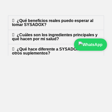
¿Qué beneficios reales puedo esperar al
tomar SYSADOX?
¿Cuáles son los ingredientes principales y
qué hacen por mi salud?
¿Qué hace diferente a SYSADOX frente a
otros suplementos?
¿Cómo y cuándo debo tomar SYSADOX
para mejores resultados?
¿Qué beneficios aporta SYSADOX con
colágeno hidrolizado?
¿Cuáles son los componentes principales
y para qué sirven?
¿Puedo combinar SYSADOX con otros
suplementos o dietas especiales?