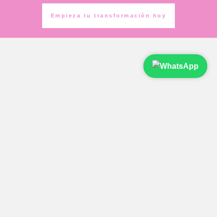
Empieza tu transformación hoy
¿Qué beneficios reales puedo esperar al
tomar SYSADOX?
¿Cuáles son los ingredientes principales y
qué hacen por mi salud?
¿Qué hace diferente a SYSADOX frente a
otros suplementos?
¿Cómo y cuándo debo tomar SYSADOX
para mejores resultados?