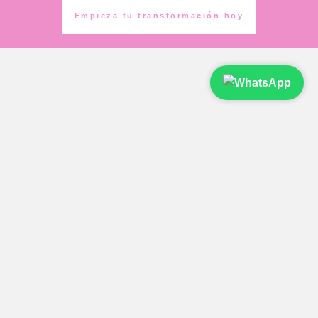
Empieza tu transformación hoy
¿Qué beneficios reales puedo esperar al
tomar SYSADOX?
¿Cuáles son los ingredientes principales y
qué hacen por mi salud?
¿Qué hace diferente a SYSADOX frente a
otros suplementos?
¿Cómo y cuándo debo tomar SYSADOX
para mejores resultados?
¿Qué beneficios aporta SYSADOX con