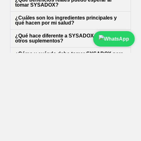
tomar SYSADOX?
¿Cuáles son los ingredientes principales y
qué hacen por mi salud?
¿Qué hace diferente a SYSADOX frente a
otros suplementos?
¿Cómo y cuándo debo tomar SYSADOX para
mejores resultados?
¿Qué beneficios aporta SYSADOX con
colágeno hidrolizado?
¿Cuáles son los componentes principales y
para qué sirven?
¿Puedo combinar SYSADOX con otros
suplementos o dietas especiales?
¿Quiénes pueden beneficiarse y hay
contraindicaciones?