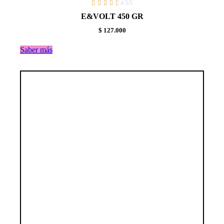





4.5/5
E&VOLT 450 GR
$ 127.000
Saber más