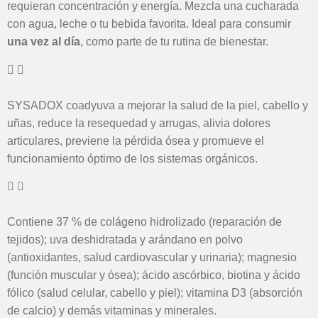
requieran concentración y energía. Mezcla una cucharada
con agua, leche o tu bebida favorita. Ideal para consumir
una vez al día
, como parte de tu rutina de bienestar.
¿Qué beneficios aporta SYSADOX con colágeno
hidrolizado?
SYSADOX coadyuva a mejorar la salud de la piel, cabello y
uñas, reduce la resequedad y arrugas, alivia dolores
articulares, previene la pérdida ósea y promueve el
funcionamiento óptimo de los sistemas orgánicos. ​
¿Cuáles son los componentes principales y para qué
sirven?
Contiene 37 % de colágeno hidrolizado (reparación de
tejidos); uva deshidratada y arándano en polvo
(antioxidantes, salud cardiovascular y urinaria); magnesio
(función muscular y ósea); ácido ascórbico, biotina y ácido
fólico (salud celular, cabello y piel); vitamina D3 (absorción
de calcio) y demás vitaminas y minerales.