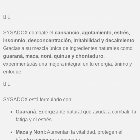
¿Qué beneficios reales puedo esperar al tomar
SYSADOX?
SYSADOX combate el
cansancio, agotamiento, estrés,
insomnio, desconcentración, irritabilidad y decaimiento
.
Gracias a su mezcla única de ingredientes naturales como
guaraná, maca, noni, quinua y chontaduro
,
experimentarás una mejora integral en tu energía, ánimo y
enfoque.
¿Cuáles son los ingredientes principales y qué hacen
por mi salud?
SYSADOX está formulado con:
Guaraná
: Energizante natural que ayuda a combatir la
fatiga y el estrés.
Maca y Noni
: Aumentan la vitalidad, protegen el
hígado y mejoran la memoria.