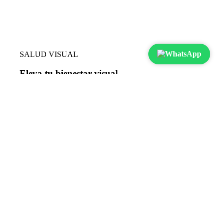
SALUD VISUAL
Eleva tu bienestar visual
Descubre el poder de una visión más nítida y saludable
con Vital Solution. Cuida tus ojos y experimenta una vida
con una visión clara y saludable, eleva tu biniestar visual,
nuestra fórmula única nutre y protege tus ojos
Visión
Aspiramos a ser un referente global en el bienestar
visual.
Impulsamos la investigación y desarrollo de productos
que transformen la salud ocular
Sabemos que todos merecen la oportunidad de ver
claramente y disfrutar de una vida plena