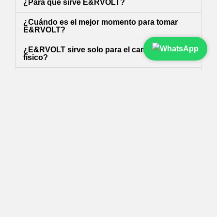
¿Para qué sirve E&RVOLT?
¿Cuándo es el mejor momento para tomar
E&RVOLT?
¿E&RVOLT sirve solo para el cansancio
físico?
¿Qué ingredientes contiene y cuáles son sus
beneficios?
¿Qué es E&RVOLT?
¿Puedo tomarlo si ya uso otros suplementos?
¿Tiene efectos secundarios?
¿Desde qué edad se puede tomar?
¿Cómo se consume E&RVOLT?