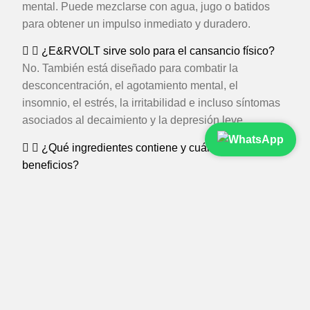
mental. Puede mezclarse con agua, jugo o batidos
para obtener un impulso inmediato y duradero.
¿E&RVOLT sirve solo para el cansancio físico?
No. También está diseñado para combatir la
desconcentración, el agotamiento mental, el
insomnio, el estrés, la irritabilidad e incluso síntomas
asociados al decaimiento y la depresión leve.
¿Qué ingredientes contiene y cuáles son sus
beneficios?
Combate el cansancio físico y mental
Mejora el estado de ánimo y la vitalidad
Aumenta la concentración y el enfoque
Regula naturalmente el sistema hormonal
Potencia el rendimiento físico y la recuperación