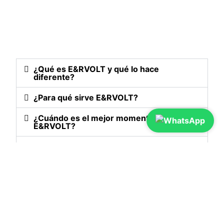
¿Qué es E&RVOLT y qué lo hace
diferente?
¿Para qué sirve E&RVOLT?
¿Cuándo es el mejor momento para tomar
E&RVOLT?
¿E&RVOLT sirve solo para el cansancio
físico?
¿Qué ingredientes contiene y cuáles son
sus beneficios?
¿Qué es E&RVOLT?