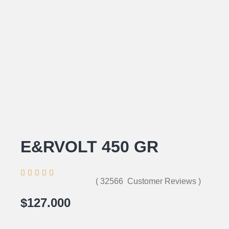
E&RVOLT 450 GR





( 32566 Customer Reviews )
$127.000