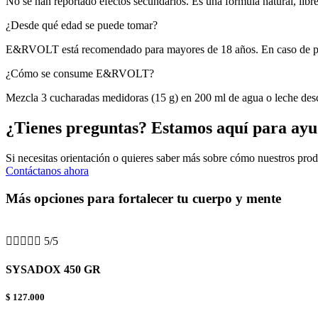
No se han reportado efectos secundarios. Es una fórmula natural, libre 
¿Desde qué edad se puede tomar?
E&RVOLT está recomendado para mayores de 18 años. En caso de per
¿Cómo se consume E&RVOLT?
Mezcla 3 cucharadas medidoras (15 g) en 200 ml de agua o leche desc
¿Tienes preguntas? Estamos aquí para ayu
Si necesitas orientación o quieres saber más sobre cómo nuestros produ
Contáctanos ahora
Más opciones para fortalecer tu cuerpo y mente





5/5
SYSADOX 450 GR
$ 127.000