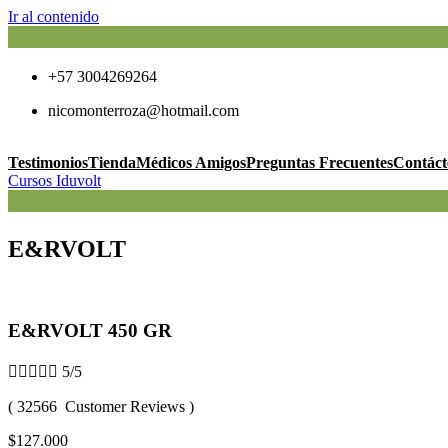
Ir al contenido
+57 3004269264
nicomonterroza@hotmail.com
Testimonios
Tienda
Médicos Amigos
Preguntas Frecuentes
Contáct
Cursos Iduvolt
E&RVOLT
E&RVOLT 450 GR





5/5
( 32566 Customer Reviews )
$127.000