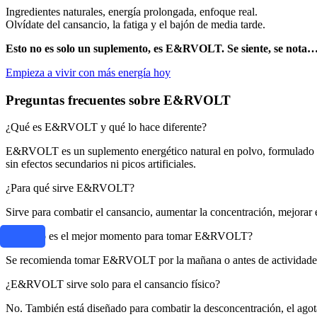
Ingredientes naturales, energía prolongada, enfoque real.
Olvídate del cansancio, la fatiga y el bajón de media tarde.
Esto no es solo un suplemento, es E&RVOLT. Se siente, se nota… 
Empieza a vivir con más energía hoy
Preguntas frecuentes sobre E&RVOLT
¿Qué es E&RVOLT y qué lo hace diferente?
E&RVOLT es un suplemento energético natural en polvo, formulado co
sin efectos secundarios ni picos artificiales.
¿Para qué sirve E&RVOLT?
Sirve para combatir el cansancio, aumentar la concentración, mejorar e
¿Cuándo es el mejor momento para tomar E&RVOLT?
Se recomienda tomar E&RVOLT por la mañana o antes de actividades q
¿E&RVOLT sirve solo para el cansancio físico?
No. También está diseñado para combatir la desconcentración, el agotam