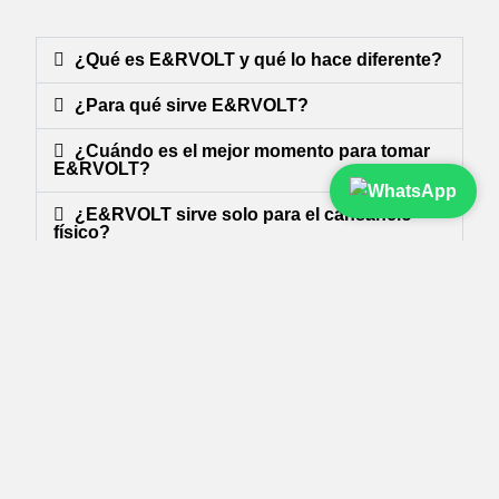
¿Qué es E&RVOLT y qué lo hace diferente?
¿Para qué sirve E&RVOLT?
¿Cuándo es el mejor momento para tomar
E&RVOLT?
¿E&RVOLT sirve solo para el cansancio
físico?
¿Qué ingredientes contiene y cuáles son
sus beneficios?
¿Qué es E&RVOLT?
¿Puedo tomarlo si ya uso otros
suplementos?
¿Tiene efectos secundarios?
¿Desde qué edad se puede tomar?