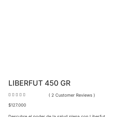
LIBERFUT 450 GR





( 2 Customer Reviews )
$127.000
Descubre el poder de la salud plena con Liberfut,