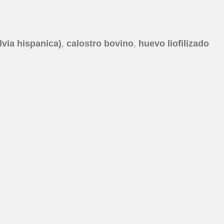
lvia hispanica)
,
calostro bovino
,
huevo liofilizado