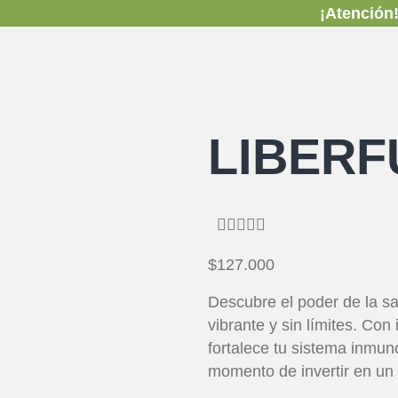
¡Atención!
Ofert
LIBERF





$127.000
Descubre el poder de la sal
vibrante y sin límites. Con
fortalece tu sistema inmuno
momento de invertir en un 