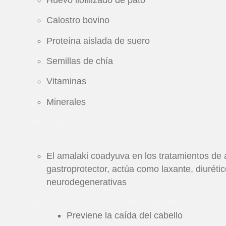
Calostro bovino
Proteína aislada de suero
Semillas de chía
Vitaminas
Minerales
¿Qué beneficios aporta el Amalaki?
El amalaki coadyuva en los tratamientos de a
gastroprotector, actúa como laxante, diuréti
neurodegenerativas
¿Para qué sirve el huevo liofilizado de pato?
Previene la caída del cabello