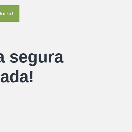
ahora!
a segura
zada!