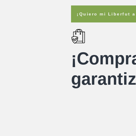
¡Quiero mi Liberfut 
¡Compr
garanti