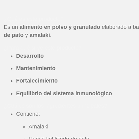
¿Qué es este producto?
Es un
alimento en polvo y granulado
elaborado a b
de pato
y
amalaki
.
¿Para qué sirve este producto?
Desarrollo
Mantenimiento
Fortalecimiento
Equilibrio del sistema inmunológico
¿Cuáles son los ingredientes principales?
Contiene:
Amalaki
Huevo liofilizado de pato