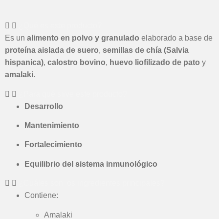
¿Qué es este producto?
Es un
alimento en polvo y granulado
elaborado a base de
proteína aislada de suero
,
semillas de chía (Salvia
hispanica)
,
calostro bovino
,
huevo liofilizado de pato
y
amalaki
.
¿Para qué sirve este producto?
Desarrollo
Mantenimiento
Fortalecimiento
Equilibrio del sistema inmunológico
¿Cuáles son los ingredientes principales?
Contiene:
Amalaki