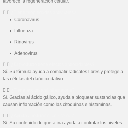
favorece la regeneración celular.
¿Tiene propiedades antivirales?
Coronavirus
Influenza
Rinovirus
Adenovirus
¿El producto tiene efectos antioxidantes?
Sí. Su fórmula ayuda a combatir radicales libres y protege a
las células del daño oxidativo.
¿Tiene acción antiinflamatoria?
Sí. Gracias al ácido gálico, ayuda a bloquear sustancias que
causan inflamación como las citoquinas e histaminas.
¿Ayuda a reducir el colesterol?
Sí. Su contenido de queratina ayuda a controlar los niveles