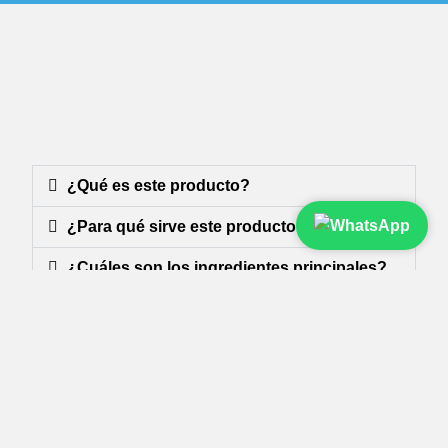
¿Qué es este producto?
¿Para qué sirve este producto?
¿Cuáles son los ingredientes principales?
¿Qué beneficios aporta el Amalaki?
¿Para qué sirve el huevo liofilizado de
pato?
¿Cómo actúa como inmunoestimulante?
¿Tiene propiedades antivirales?