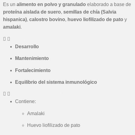
Es un
alimento en polvo y granulado
elaborado a base de
proteína aislada de suero
,
semillas de chía (Salvia
hispanica)
,
calostro bovino
,
huevo liofilizado de pato
y
amalaki
.
¿Para qué sirve este producto?
Desarrollo
Mantenimiento
Fortalecimiento
Equilibrio del sistema inmunológico
¿Cuáles son los ingredientes principales?
Contiene:
Amalaki
Huevo liofilizado de pato