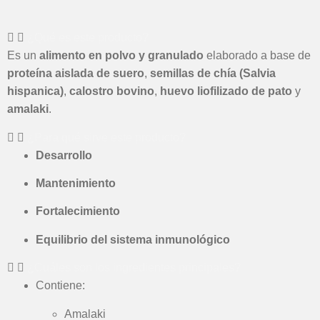
¿Qué es este producto?
Es un
alimento en polvo y granulado
elaborado a base de
proteína aislada de suero
,
semillas de chía (Salvia
hispanica)
,
calostro bovino
,
huevo liofilizado de pato
y
amalaki
.
¿Para qué sirve este producto?
Desarrollo
Mantenimiento
Fortalecimiento
Equilibrio del sistema inmunológico
¿Cuáles son los ingredientes principales?
Contiene:
Amalaki