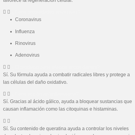
favorece la regeneración celular.
¿Tiene propiedades antivirales?
Coronavirus
Influenza
Rinovirus
Adenovirus
¿El producto tiene efectos antioxidantes?
Sí. Su fórmula ayuda a combatir radicales libres y protege a
las células del daño oxidativo.
¿Tiene acción antiinflamatoria?
Sí. Gracias al ácido gálico, ayuda a bloquear sustancias que
causan inflamación como las citoquinas e histaminas.
¿Ayuda a reducir el colesterol?
Sí. Su contenido de queratina ayuda a controlar los niveles