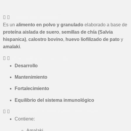
¿Qué es este producto?
Es un
alimento en polvo y granulado
elaborado a base de
proteína aislada de suero
,
semillas de chía (Salvia
hispanica)
,
calostro bovino
,
huevo liofilizado de pato
y
amalaki
.
¿Para qué sirve este producto?
Desarrollo
Mantenimiento
Fortalecimiento
Equilibrio del sistema inmunológico
¿Cuáles son los ingredientes principales?
Contiene:
Amalaki