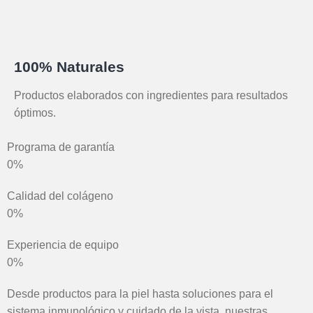
100% Naturales
Productos elaborados con ingredientes para resultados
óptimos.
Programa de garantía
0
%
Calidad del colágeno
0
%
Experiencia de equipo
0
%
Desde productos para la piel hasta soluciones para el
"
sistema inmunológico y cuidado de la vista, nuestras
f