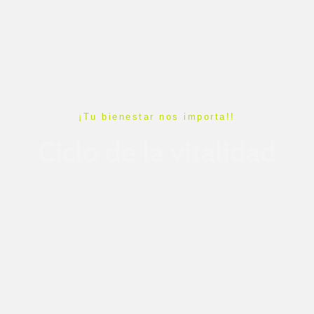
¡Tu bienestar nos importa!!
Ciclo de la vitalidad
Sumérgete en el Ciclo de la Vitalidad: Descubre
estrategias para mantener un equilibrio óptimo entre salud
y energía. Emprende un viaje hacia una vida vibrante y
plena